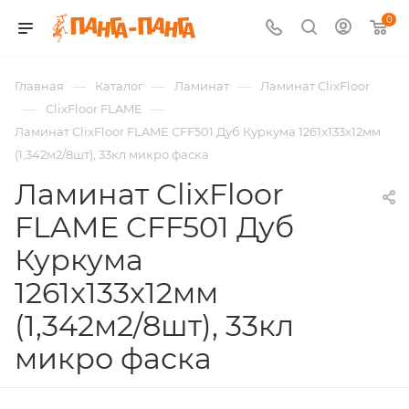
0
—
—
—
Главная
Каталог
Ламинат
Ламинат ClixFloor
—
—
ClixFloor FLAME
Ламинат ClixFloor FLAME CFF501 Дуб Куркума 1261x133x12мм
(1,342м2/8шт), 33кл микро фаска
Ламинат ClixFloor
FLAME CFF501 Дуб
Куркума
1261x133x12мм
(1,342м2/8шт), 33кл
микро фаска