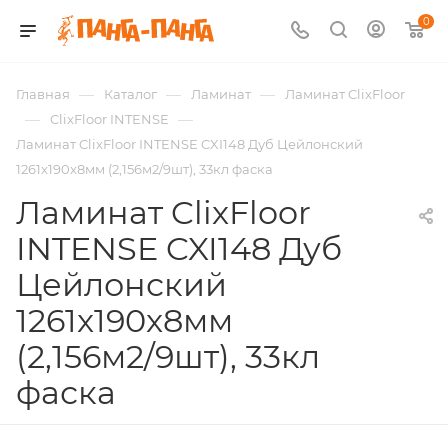
0
—
—
—
Главная
Каталог
Ламинат
Ламинат ClixFloor
—
—
ClixFloor INTENSE
Ламинат ClixFloor INTENSE CXI148 Дуб Цейлонский
1261x190x8мм (2,156м2/9шт), 33кл фаска
Ламинат ClixFloor
INTENSE CXI148 Дуб
Цейлонский
1261x190x8мм
(2,156м2/9шт), 33кл
фаска