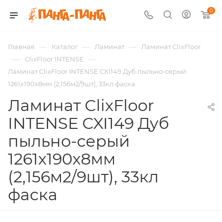
0
—
—
—
Главная
Каталог
Ламинат
Ламинат ClixFloor
—
—
ClixFloor INTENSE
Ламинат ClixFloor INTENSE CXI149 Дуб пыльно-серый
1261x190x8мм (2,156м2/9шт), 33кл фаска
Ламинат ClixFloor
INTENSE CXI149 Дуб
пыльно-серый
1261x190x8мм
(2,156м2/9шт), 33кл
фаска