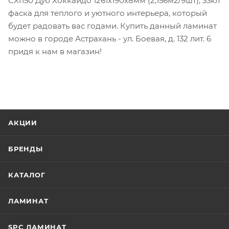
CXI150 Дуб Хоккайдо 1261x190x8мм (2,156м2/9шт), 33кл
фаска для теплого и уютного интерьера, который
будет радовать вас годами. Купить данный ламинат
можно в городе Астрахань - ул. Боевая, д. 132 лит. 6
придя к нам в магазин!
АКЦИИ
БРЕНДЫ
КАТАЛОГ
ЛАМИНАТ
SPC ЛАМИНАТ