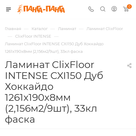
0
—
—
—
Главная
Каталог
Ламинат
Ламинат ClixFloor
—
—
ClixFloor INTENSE
Ламинат ClixFloor INTENSE CXI150 Дуб Хоккайдо
1261x190x8мм (2,156м2/9шт), 33кл фаска
Ламинат ClixFloor
INTENSE CXI150 Дуб
Хоккайдо
1261x190x8мм
(2,156м2/9шт), 33кл
фаска