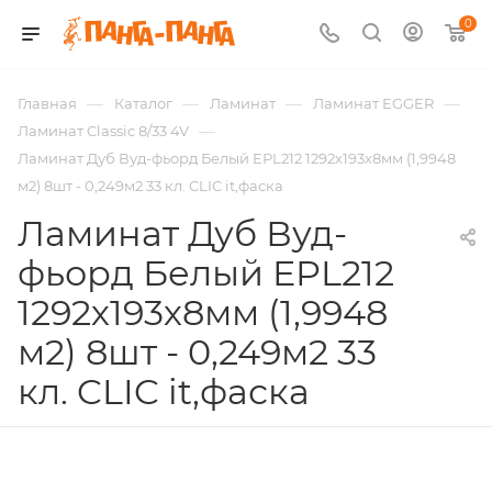
0
—
—
—
—
Главная
Каталог
Ламинат
Ламинат EGGER
—
Ламинат Classic 8/33 4V
Ламинат Дуб Вуд-фьорд Белый EPL212 1292х193х8мм (1,9948
м2) 8шт - 0,249м2 33 кл. CLIC it,фаска
Ламинат Дуб Вуд-
фьорд Белый EPL212
1292х193х8мм (1,9948
м2) 8шт - 0,249м2 33
кл. CLIC it,фаска