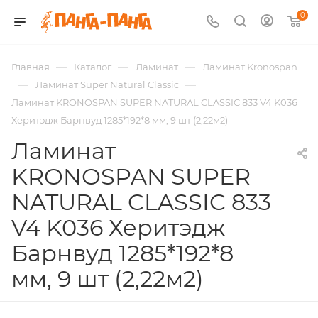
0
—
—
—
Главная
Каталог
Ламинат
Ламинат Kronospan
—
—
Ламинат Super Natural Classic
Ламинат KRONOSPAN SUPER NATURAL CLASSIC 833 V4 K036
Херитэдж Барнвуд 1285*192*8 мм, 9 шт (2,22м2)
Ламинат
KRONOSPAN SUPER
NATURAL CLASSIC 833
V4 K036 Херитэдж
Барнвуд 1285*192*8
мм, 9 шт (2,22м2)