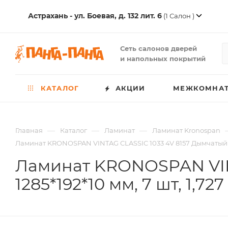
Астрахань - ул. Боевая, д. 132 лит. 6
(1 Салон )
Сеть салонов дверей
и напольных покрытий
КАТАЛОГ
АКЦИИ
МЕЖКОМНАТ
—
—
—
Главная
Каталог
Ламинат
Ламинат Kronospan
Ламинат KRONOSPAN VINTAG CLASSIC 1033 4V 8157 Дымчатый Гик
Ламинат KRONOSPAN VIN
1285*192*10 мм, 7 шт, 1,727