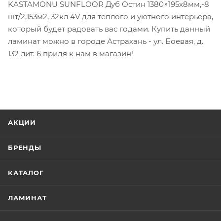
KASTAMONU SUNFLOOR Дуб Остин 1380×195х8мм,-8
шт/2,153м2, 32кл 4V для теплого и уютного интерьера,
который будет радовать вас годами. Купить данный
ламинат можно в городе Астрахань - ул. Боевая, д.
132 лит. 6 придя к нам в магазин!
АКЦИИ
БРЕНДЫ
КАТАЛОГ
ЛАМИНАТ