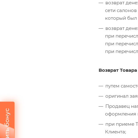
возврат дене
сети салонов
который был 
возврат дене
при перечисле
при перечисл
при перечисл
Возврат Товар
путем самост
оригинал зая
Продавец нап
Получить бонус
оформления п
при приеме Т
Клиента;