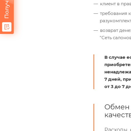
клиент в пра
требования к
разукомплект
возврат дене
"Сеть салоно
В случае е
приобретен
ненадлежа
7 дней, пр
от 3 до 7 д
Обмен 
качест
Расходы, 