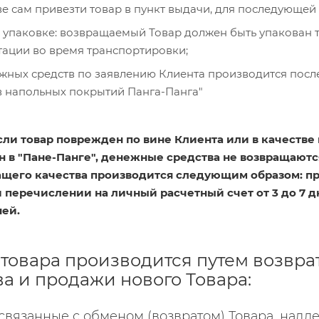
ве сам привезти товар в пункт выдачи, для последующей
 упаковке: возвращаемый Товар должен быть упакован 
ации во время транспортировки;
жных средств по заявлению Клиента производится посл
в напольных покрытий Панга-Панга"
сли товар поврежден по вине Клиента или в качестве 
 в "Пане-Панге", денежные средства не возвращаются
щего качества производится следующим образом: при
и перечислении на личный расчетный счет от 3 до 7 
ней.
товара производится путем возвра
ва и продажи нового Товара:
связанные с обменом (возвратом) Товара, надле