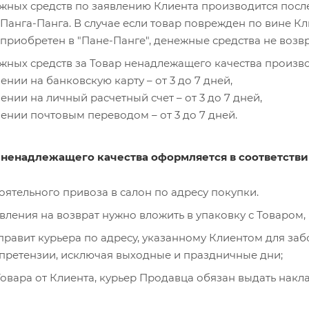
жных средств по заявлению Клиента производится посл
 Панга-Панга. В случае если товар поврежден по вине Кли
приобретен в "Пане-Панге", денежные средства не возв
жных средств за Товар ненадлежащего качества произ
нии на банковскую карту – от 3 до 7 дней,
ении на личный расчетный счет – от 3 до 7 дней,
ении почтовым переводом – от 3 до 7 дней.
а ненадлежащего качества оформляется в соответств
оятельного привоза в салон по адресу покупки.
вления на возврат нужно вложить в упаковку с Товаром
равит курьера по адресу, указанному Клиентом для забо
ретензии, исключая выходные и праздничные дни;
овара от Клиента, курьер Продавца обязан выдать накл