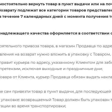
остоятельно вернуть товар в пункт выдачи или на поч
озврату подлежат все категории товаров представле
 течение 7 календарных дней с момента получения т
а надлежащего качества оформляется в соответствии
оятельного привоза товара, в магазин Продавца по адре
вления на возврат нужно вложить в упаковку с Товаром
равит курьера по адресу, указанному Клиентом для забо
ретензии, исключая выходные и праздничные дни;
овара от Клиента, курьер Продавца обязан выдать накл
ве сам привезти товар в пункт выдачи, для последующей
 упаковке: возвращаемый Товар должен быть упакован 
ации во время транспортировки;