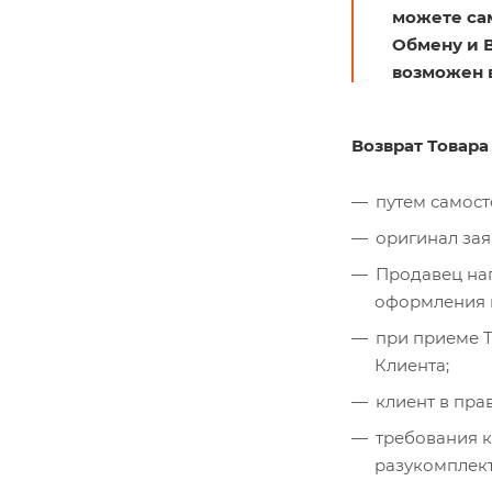
можете сам
Обмену и В
возможен в
Возврат Товар
путем самост
оригинал зая
Продавец нап
оформления п
при приеме Т
Клиента;
клиент в пра
требования к
разукомплект